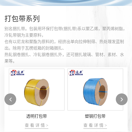
打包带系列
别名捆扎带。包装用环保打包带(捆扎带)系以聚乙烯，聚丙烯树脂，
冷轧带钢为主要原料，
也有以尼龙和聚酯为原料的，经挤出单向拉伸制得、热处理发蓝制
出。除用于瓦楞纸箱的封箱捆扎、
热轧钢卷捆扎、冷轧钢卷捆扎外，还可捆扎玻璃、管材、素材、水
果等。
塑钢打包带
PET打包带
查 看 详 情 >
查 看 详 情 >