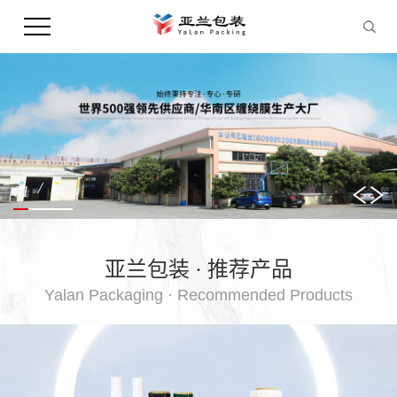
/
2
4
亚兰包装 · 推荐产品
Yalan Packaging · Recommended Products