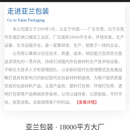
走进亚兰包装
Go to Yalan Packaging
本公司建立于2009年1月，立足于中国——广东东莞，位于东莞
市东城区峡口榴花工业区，厂区面积18000平方米，环境优美，生产
设备、生活设施齐全。是一家集研发、生产、销售于一体的企业。
公司将以秉承以往在技术，质量，成本，响应能力及供货方面
追求领先的一贯作风，持续引进国内外包装材料生产技术和设备，
不断壮大技术人才和管理团队，以全新的现代化管理模式及发展战
略打造具有影响力的新纪现代化包装材料制造商，为客户提供质量
优良的包装材料产品，主营产品有：塑料打包带、环保打包带、透
明打包带等产品畅销世界各地，公司以诚待客，以质取胜，守时守
信，锐意进取。全面保障客户的利益。
【查看详情】
亚兰包装 · 18000平方大厂