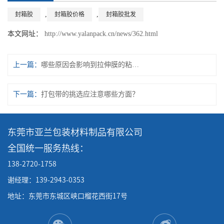
,
,
封箱胶
封箱胶价格
封箱胶批发
本文网址：
http://www.yalanpack.cn/news/362.html
上一篇：
哪些原因会影响到拉伸膜的粘度？
下一篇：
打包带的挑选应注意哪些方面？
东莞市亚兰包装材料制品有限公司
全国统一服务热线：
138-2720-1758
谢经理：139-2943-0353
地址：东莞市东城区峡口榴花西街17号