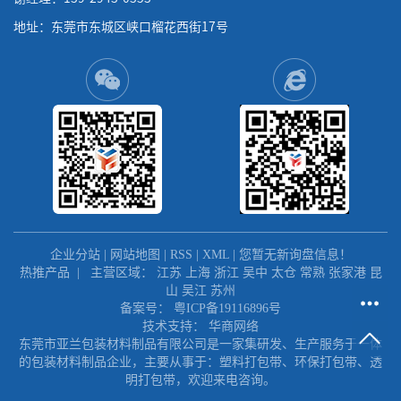
地址：东莞市东城区峡口榴花西街17号
企业分站
|
网站地图
|
RSS
|
XML
|
您暂无新询盘信息！
热推产品
| 主营区域：
江苏
上海
浙江
吴中
太仓
常熟
张家港
昆
山
吴江
苏州
备案号：
粤ICP备19116896号
技术支持：
华商网络
东莞市亚兰包装材料制品有限公司是一家集研发、生产服务于一体
的包装材料制品企业，主要从事于：塑料打包带、环保打包带、透
明打包带，欢迎来电咨询。