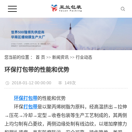
您当前的位置 ：
首 页
>>
新闻资讯
>>
行业动态
环保打包带的性能和优势
2018-01-12 00:00:00
149次
环保打包带
的性能和优势
环保
打包带
是以聚丙烯树脂为原料，经高温挤出→拉伸
→压花→冷却→定型→收卷包装等生产工艺制成的，其两侧
上均匀制有凸菱纹，两侧边缘处制有线边纹，以增加摩擦力