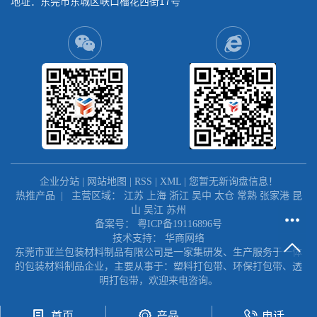
地址：东莞市东城区峡口榴花西街17号
企业分站
|
网站地图
|
RSS
|
XML
|
您暂无新询盘信息！
热推产品
| 主营区域：
江苏
上海
浙江
吴中
太仓
常熟
张家港
昆
山
吴江
苏州
备案号：
粤ICP备19116896号
技术支持：
华商网络
东莞市亚兰包装材料制品有限公司是一家集研发、生产服务于一体
的包装材料制品企业，主要从事于：塑料打包带、环保打包带、透
明打包带，欢迎来电咨询。
首页
产品
电话