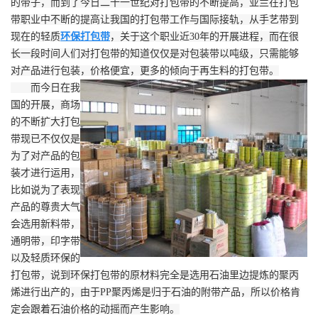
的带子，而到了今日二十一世纪对打包带的不断提高，亚兰在打包
带职业中不断的提高让我国的打包带工作与国际接轨，从手艺带到
现在的轻质
环保打包带
，关于这个职业近30年的开展进程，而在很
长一段时间人们对打包带的知道仅仅是对包装带以吨级，只需能够
对产品进行包装，价格便宜，更多的倾向于再生料的打包带。
而今日在我
国的开展，商场
的不断扩大打包
带现已不仅仅是
为了对产品的包
装才进行运用，
比如说为了表现
产品的尊贵大气
会选用新料带，
通明带，印字带
以及轻质环保的
打包带，说到环保打包带的原材料完全是选用石油里边提炼的聚丙
烯进行出产的，由于PP聚丙烯是归于石油的附带产品，所以价格肯
定会跟着石油价格的动摇而产生影响。