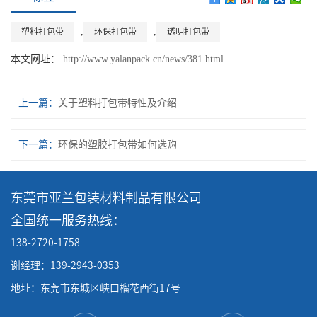
,
,
塑料打包带
环保打包带
透明打包带
本文网址：
http://www.yalanpack.cn/news/381.html
上一篇：
关于塑料打包带特性及介绍
下一篇：
环保的塑胶打包带如何选购
东莞市亚兰包装材料制品有限公司
全国统一服务热线：
138-2720-1758
谢经理：139-2943-0353
地址：东莞市东城区峡口榴花西街17号