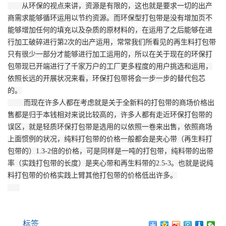
从环保的视点来讲，资源是有限的，这也就是要求一切的出产
商需求能够循环运用以节约资源。而环保型打包带是没有增加页不
能够增加任何的填充以及杂质的原材料的，在运用了之后能够在进
行加工破碎进行第2次的出产运用，常常我们所看见的再生料打包带
只有很少一部分才能够进行加工运用的，所以在关于现在的环保打
包带现已开端进行了千家万户的工厂更多程度的用户挑选和运用，
依照长远的开展状况来看，环保打包带将会一步一步的替代包芯
的。
而现在许多人都在考虑就是关于全新料的打包带的商场价格出
售都是归于本钱相对来说比较高的，许多人都有走近环保打包带的
误区，就是轻质环保打包带是选用的以依照一卷来出售，依照商场
上面惯例的状况，纯料打包带的价格一般都会是夹心带（再生料打
包带的）1.3-2倍的价格，可是同样是一吨的打包带，纯料带的出带
率（实践打包带的长度）是夹心带和再生料带的2.5-3。也就是说纯
料打包带的价格实践上臂其他打包带的价格低出许多。
标签