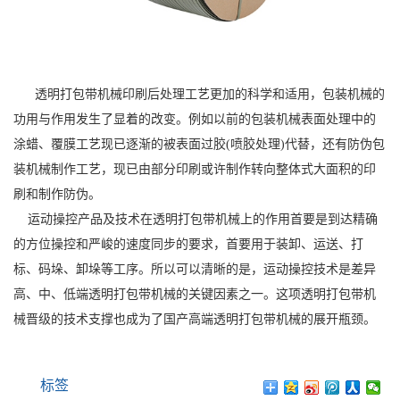
透明打包带机械印刷后处理工艺更加的科学和适用，包装机械的
功用与作用发生了显着的改变。例如以前的包装机械表面处理中的
涂蜡、覆膜工艺现已逐渐的被表面过胶(喷胶处理)代替，还有防伪包
装机械制作工艺，现已由部分印刷或许制作转向整体式大面积的印
刷和制作防伪。
运动操控产品及技术在透明打包带机械上的作用首要是到达精确
的方位操控和严峻的速度同步的要求，首要用于装卸、运送、打
标、码垛、卸垛等工序。所以可以清晰的是，运动操控技术是差异
高、中、低端透明打包带机械的关键因素之一。这项透明打包带机
械晋级的技术支撑也成为了国产高端透明打包带机械的展开瓶颈。
标签