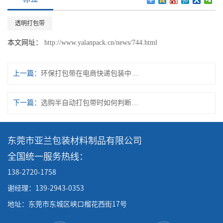
透明打包带
本文网址：
http://www.yalanpack.cn/news/744.html
上一篇：
环保打包带在电商快递包装中的应用优势
下一篇：
选购半自动打包带时如何判断其抗老化性能
东莞市亚兰包装材料制品有限公司
全国统一服务热线：
138-2720-1758
谢经理：139-2943-0353
地址：东莞市东城区峡口榴花西街17号