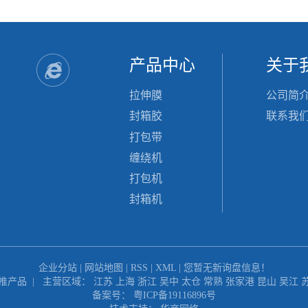
产品中心
关于
拉伸膜
公司简
封箱胶
联系我
打包带
缠绕机
打包机
封箱机
企业分站
|
网站地图
|
RSS
|
XML
|
您暂无新询盘信息！
推产品
| 主营区域：
江苏
上海
浙江
吴中
太仓
常熟
张家港
昆山
吴江
备案号：
粤ICP备19116896号