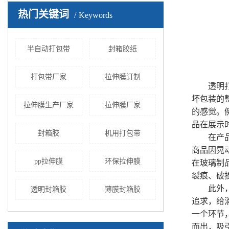
热门关键词
Keywords
半自动打包带
封箱胶纸
打包带厂家
拉伸膜订制
透明打包
坏包装的
拉伸膜生产厂家
拉伸膜厂家
的感觉。
品在展示
封箱胶
机用打包带
在产品保
商品因晃
pp拉伸膜
环保拉伸膜
在玻璃制
裂痕、破
此外，透
透明封箱胶
薄膜封箱胶
追求，给
一个环节
而出，吸