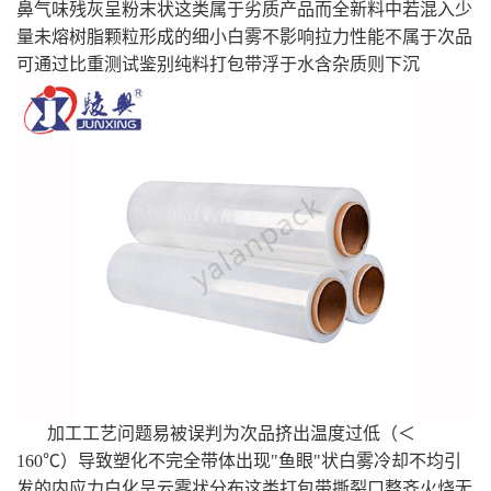
鼻气味残灰呈粉末状这类属于劣质产品而全新料中若混入少
量未熔树脂颗粒形成的细小白雾不影响拉力性能不属于次品
可通过比重测试鉴别纯料打包带浮于水含杂质则下沉
加工工艺问题易被误判为次品挤出温度过低（＜
160℃）导致塑化不完全带体出现"鱼眼"状白雾冷却不均引
发的内应力白化呈云雾状分布这类打包带撕裂口整齐火烧无