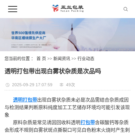
您当前的位置 ：
首 页
>>
新闻资讯
>>
行业动态
透明打包带出现白雾状杂质是次品吗
2025-09-29 17:07:59
49次
透明打包带
出现白雾状杂质未必是次品需结合杂质成因
与检测结果判断原料纯度加工工艺储存环境均可能引发该现
象
原料杂质是常见诱因回收料透明
打包带
含碳酸钙等杂质
会形成不规则白雾状斑点撕裂口可见白色粉末火烧时产生刺