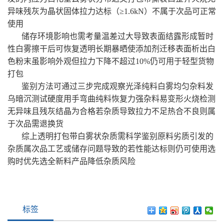
异味残灰为晶状固体拉力达标（≥1.6kN）不属于次品可正常
使用
储存环境影响也需考量温差过大导致表面结露形成暂时
性白雾擦干后可恢复透明长期暴晒使添加剂迁移表面析出白
色粉末虽影响外观但拉力下降不超过10%仍可用于轻型货物
打包
鉴别方法可通过三步完成观察光泽纯料白雾均匀杂料发
乌暗沉测试硬度用手弯曲纯料恢复力强杂料易变形火烧检测
无异味且残灰结晶为合格若杂质导致拉力不足热合不良则属
于次品需退换货
综上透明打包带白雾状杂质需科学鉴别原料劣质引发的
杂质属次品工艺或储存问题导致的若性能达标则仍可使用选
购时优先选全新料产品降低杂质风险
标签