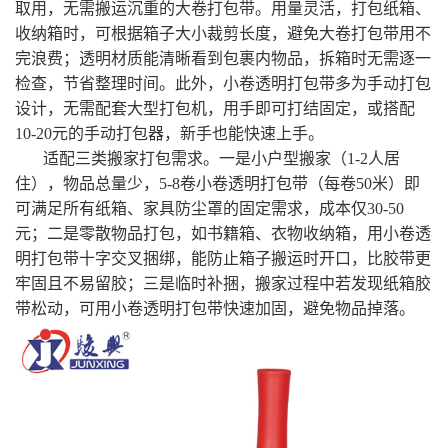
取用，无需搬运沉重的大卷打包带。用量灵活，打包纸箱、
收纳箱时，可根据箱子大小裁剪长度，避免大卷打包带用不
完浪费；透明材质能清晰看到包裹内物品，拆箱时无需逐一
检查，节省整理时间。此外，小卷透明打包带多为手动打包
设计，无需配套大型打包机，用手即可打结固定，或搭配
10-20元的手动打包器，新手也能快速上手。
适配三类搬家打包需求。一是小户型搬家（1-2人居
住），物品总量少，5-8卷小卷透明打包带（每卷50米）即
可满足所有纸箱、家具防尘罩的固定需求，成本仅30-50
元；二是零散物品打包，如书籍箱、衣物收纳箱，用小卷透
明打包带十字交叉捆绑，能防止箱子搬运时开口，比胶带更
牢固且不易留胶；三是临时补捆，搬家过程中若发现纸箱胶
带松动，可用小卷透明打包带快速加固，避免物品掉落。