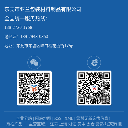
东莞市亚兰包装材料制品有限公司
全国统一服务热线：
138-2720-1758
谢经理：139-2943-0353
地址：东莞市东城区峡口榴花西街17号
企业分站
|
网站地图
|
RSS
|
XML
|
您暂无新询盘信息！
热推产品
| 主营区域：
江苏
上海
浙江
吴中
太仓
常熟
张家港
昆