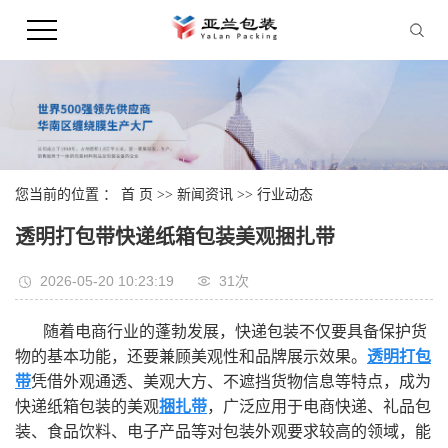
您当前的位置 ：
首 页
>>
新闻资讯
>>
行业动态
透明打包带快递纸箱包装美观捆扎带
2026-05-20 10:23:19
31次
随着电商行业的蓬勃发展，快递包装不仅要具备保护货
物的基本功能，还要兼顾美观性和品牌展示效果。
透明打包
带
凭借外观通透、美观大方、不遮挡货物信息等特点，成为
快递纸箱包装的美观
捆扎带
，广泛应用于电商快递、礼品包
装、食品饮料、电子产品等对包装外观要求较高的领域，能