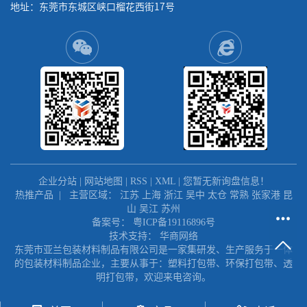
地址：东莞市东城区峡口榴花西街17号
企业分站
|
网站地图
|
RSS
|
XML
|
您暂无新询盘信息！
热推产品
| 主营区域：
江苏
上海
浙江
吴中
太仓
常熟
张家港
昆
山
吴江
苏州
备案号：
粤ICP备19116896号
技术支持：
华商网络
东莞市亚兰包装材料制品有限公司是一家集研发、生产服务于一体
的包装材料制品企业，主要从事于：塑料打包带、环保打包带、透
明打包带，欢迎来电咨询。